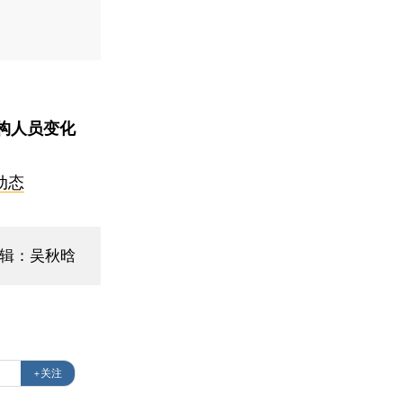
构人员变化
动态
编辑：吴秋晗
+关注