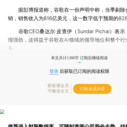
据彭博报道称，谷歌在一份声明中称，当季剔除
销，销售收入为816亿美元，这一数字低于预期的82
谷歌CEO桑达尔·皮查伊（Sundar Pichai）表
现强劲，这得益于谷歌在AI领域的领导地位和整个行
头。
本文共计1380字 订阅后继续阅读
登录
后获取已订阅的阅读权限
财新通会员
订阅/会员升级
可畅读全文
推荐进入
财新数据库
，可随时查阅公司股价走势、结