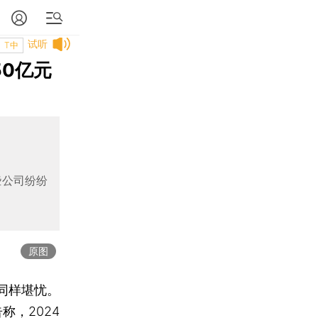
试听
T中
50亿元
些公司纷纷
原图
同样堪忧。
称，2024