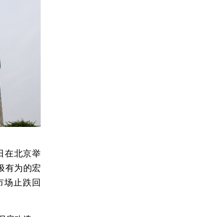
2日在北京举
极有为的宏
市场止跌回