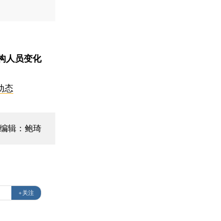
构人员变化
动态
面编辑：鲍琦
+关注