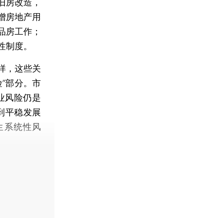
旧房改造，
增房地产用
品房工作；
性制度。
样，这些关
”部分。市
业风险仍是
到平稳发展
生系统性风