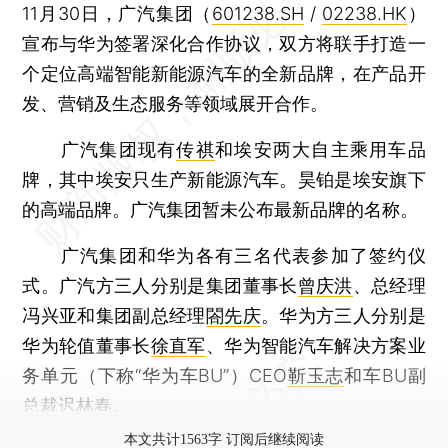
11月30日，广汽集团（
601238.SH
/
02238.HK
）
宣布与华为签署深化合作协议，双方将联手打造一
个定位高端智能新能源汽车的全新品牌，在产品开
发、营销及生态服务等领域展开合作。
广汽集团现有
传祺
和埃安两大自主乘用车品
牌，其中埃安只生产新能源汽车。昊铂是埃安旗下
的高端品牌。广汽集团暂未公布最新品牌的名称。
广汽集团和华为各有三名代表参加了签约仪
式。广汽方三人分别是集团董事长
曾庆洪
、总经理
冯兴亚和集团副总经理
閤先庆
。华为方三人分别是
华为轮值董事长
徐直军
、华为智能汽车解决方案业
务单元（下称“华为车BU”）CEO
靳玉志
和车BU副
总裁迟林春。
本文共计1563字 订阅后继续阅读