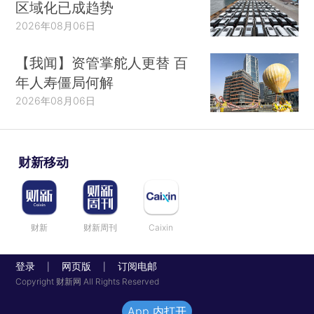
区域化已成趋势
2026年08月06日
【我闻】资管掌舵人更替 百
年人寿僵局何解
2026年08月06日
财新移动
财新
财新周刊
Caixin
登录
网页版
订阅电邮
|
|
Copyright 财新网 All Rights Reserved
App 内打开