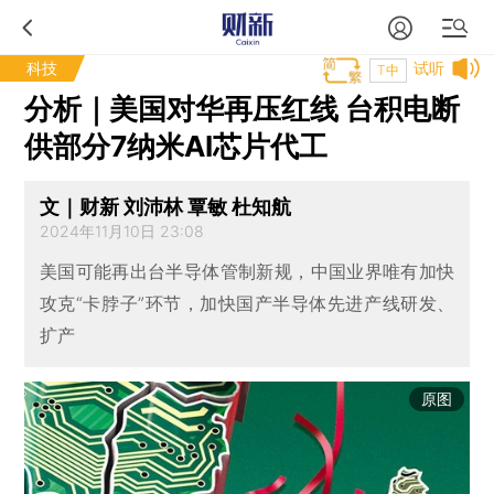
科技
试听
T中
分析｜美国对华再压红线 台积电断
供部分7纳米AI芯片代工
文｜财新 刘沛林 覃敏 杜知航
2024年11月10日 23:08
美国可能再出台半导体管制新规，中国业界唯有加快
攻克“卡脖子”环节，加快国产半导体先进产线研发、
扩产
原图