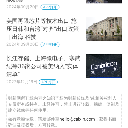
2024年09月20日
APP打开
美国再限芯片等技术出口 施
压日韩和台湾“对齐”出口政策
｜出海·科技
2024年09月06日
APP打开
长江存储、上海微电子、寒武
纪等36家公司被美纳入“实体
清单”
2022年12月16日
APP打开
财新网所刊载内容之知识产权为财新传媒及/或相关权利人
专属所有或持有。未经许可，禁止进行转载、摘编、复制及
建立镜像等任何使用。
如有意愿转载，请发邮件至
hello@caixin.com
，获得书面
确认及授权后，方可转载。