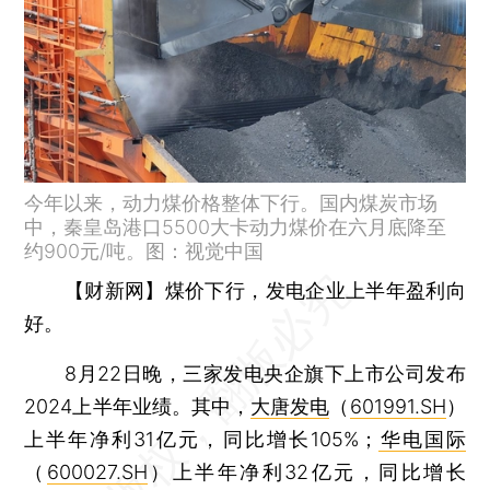
今年以来，动力煤价格整体下行。国内煤炭市场
中，秦皇岛港口5500大卡动力煤价在六月底降至
约900元/吨。图：视觉中国
【财新网】
煤价下行，发电企业上半年盈利向
好。
8月22日晚，三家发电央企旗下上市公司发布
2024上半年业绩。其中，
大唐发电
（
601991.SH
）
上半年净利31亿元，同比增长105%；
华电国际
（
600027.SH
）上半年净利32亿元，同比增长