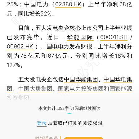
25%；中国电力（
02380.HK
）上半年净利28亿
元，同比增长52%。
目前，五大发电央企核心上市公司上半年业绩
已发布完毕。近日，
华能国际
（
600011.SH
/
00902.HK
）、
国电电力
发布财报，上半年净利分
别为75亿元和67亿元，分别同比增长18%和
127%。
五大发电央企包括
中国华能集团
、
中国华电集
团
、
中国大唐集团
、
国家电力投资集团
和
国家能源
投资集团
。
本文共计1392字 订阅后继续阅读
登录
后获取已订阅的阅读权限
财新通会员