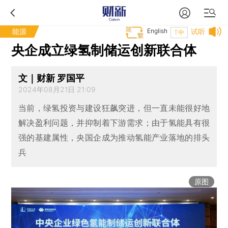
能源
English
试听
T中
央企成立绿氢制储运创新联合体
文｜财新 罗国平
2024年08月21日 21:09
当前，绿氢投资与建设狂飙突进，但一直未能很好地
解决盈利问题，并抑制着下游需求；由于氢能具有很
强的基建属性，央国企成为推动氢能产业落地的排头
兵
原图