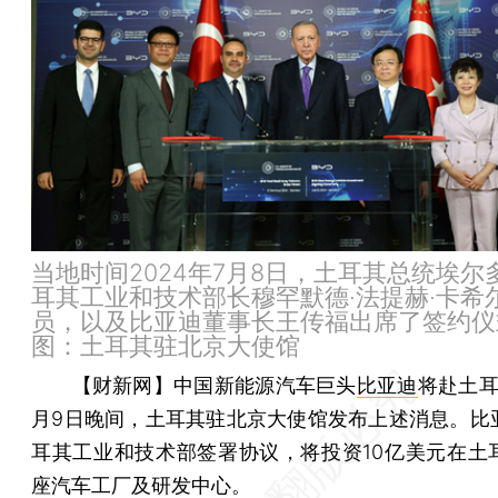
当地时间2024年7月8日，土耳其总统埃尔
耳其工业和技术部长穆罕默德·法提赫·卡希
员，以及比亚迪董事长王传福出席了签约仪
图：土耳其驻北京大使馆
【财新网】
中国新能源汽车巨头
比亚迪
将赴土耳
月9日晚间，土耳其驻北京大使馆发布上述消息。比
耳其工业和技术部签署协议，将投资10亿美元在土
座汽车工厂及研发中心。