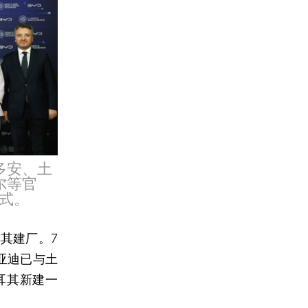
多安、土
尔等官
式。
其建厂。7
亚迪已与土
耳其新建一