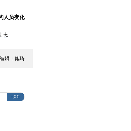
构人员变化
动态
面编辑：鲍琦
+关注