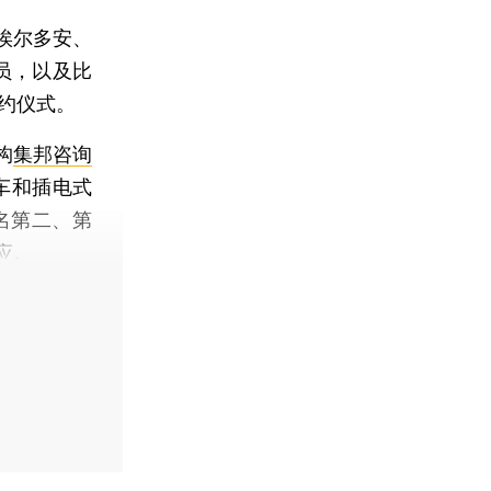
埃尔多安、
员，以及比
约仪式。
构
集邦咨询
车和插电式
排名第二、第
应。