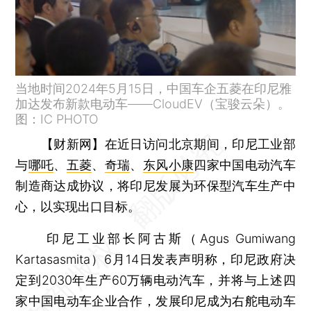
当地时间2024年5月15日，中国车企五菱在印尼雅
加达发布新款电动车——CloudEV（宝骏云朵）。
图：IC PHOTO
【财新网】
在近日访问北京期间，印尼工业部
与
哪吒
、
五菱
、
奇瑞
、
东风小康
四家中国电动汽车
制造商达成协议，将印尼发展为环保型汽车生产中
心，以实现出口目标。
印尼工业部长阿古斯（Agus Gumiwang
Kartasasmita）6月14日发表声明称，印尼政府决
定到2030年生产60万辆电动汽车，并将与上述四
家中国电动车企业合作，发展印尼成为右舵电动车