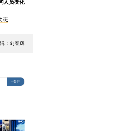
构人员变化
动态
编辑：刘春辉
代
+关注