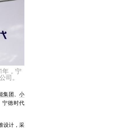
1年，宁
公司。
能集团
、
小
。宁德时代
准设计，采