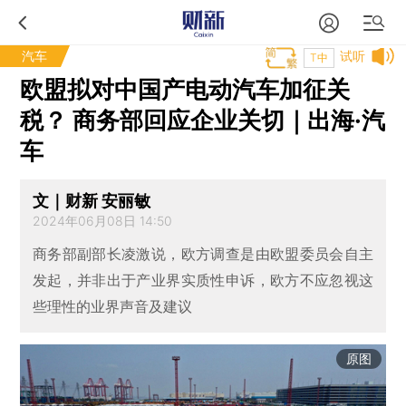
汽车
试听
T中
欧盟拟对中国产电动汽车加征关
税？ 商务部回应企业关切｜出海·汽
车
文｜财新 安丽敏
2024年06月08日 14:50
商务部副部长凌激说，欧方调查是由欧盟委员会自主
发起，并非出于产业界实质性申诉，欧方不应忽视这
些理性的业界声音及建议
原图