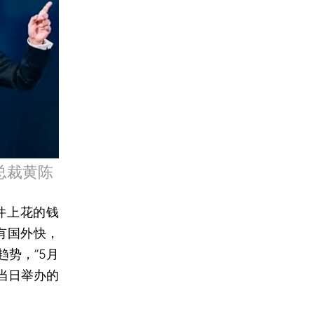
总裁黄陈
件上花的钱
有国外快，
势，”5月
当日举办的