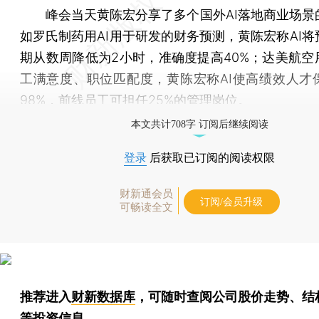
峰会当天黄陈宏分享了多个国外AI落地商业场景
如罗氏制药用AI用于研发的财务预测，黄陈宏称AI将
期从数周降低为2小时，准确度提高40%；达美航空用
工满意度、职位匹配度，黄陈宏称AI使高绩效人才
98%，前线员工可担任25%的管理岗位。
本文共计708字 订阅后继续阅读
登录
后获取已订阅的阅读权限
财新通会员
订阅/会员升级
可畅读全文
推荐进入
财新数据库
，可随时查阅公司股价走势、结
等投资信息。