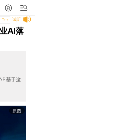
试听
T中
业AI落
AP基于这
原图