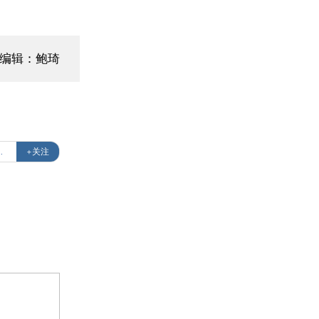
面编辑：鲍琦
养老产业论坛
+关注