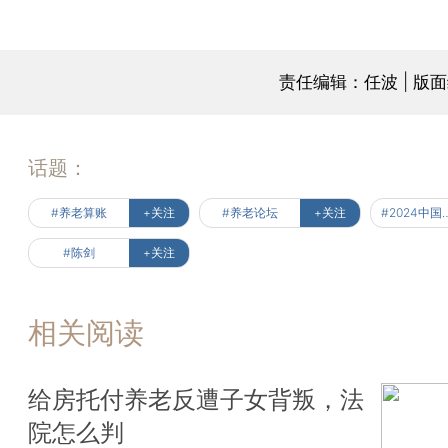
责任编辑：任波 | 版
话题：
#养老算账
+关注
#养老论坛
+关注
#2024中国
#陈剑
+关注
相关阅读
给房托付养老反遭子女背叛，法
院怎么判