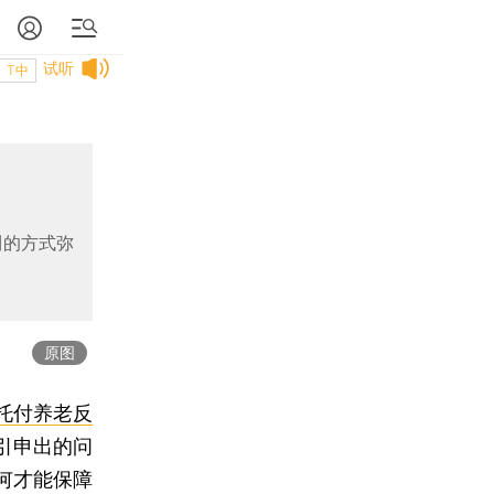
试听
T中
利的方式弥
原图
托付养老反
引申出的问
何才能保障