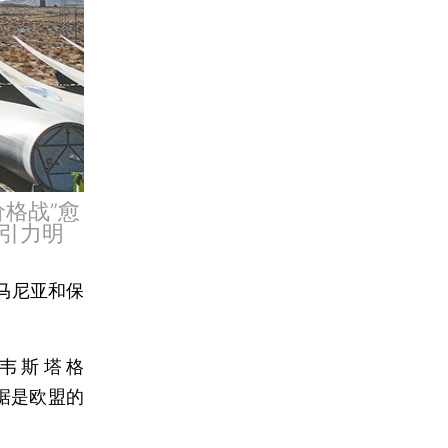
格战”愈
引力明
马尼亚和保
韦斯塔格
其依据是欧盟的