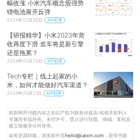
幅收涨 小米汽车概念股强势
锂电池展开反弹
2024年03月26日
APP打开
【研报精华】小米2023年营
收再度下滑 造车将是新引擎
还是拖累？
2024年03月25日
APP打开
Tech专栏｜线上起家的小
米，如何才能做好汽车渠道？
2024年03月21日
APP打开
财新网所刊载内容之知识产权为财新传媒及/或相关权利人
专属所有或持有。未经许可，禁止进行转载、摘编、复制及
建立镜像等任何使用。
如有意愿转载，请发邮件至
hello@caixin.com
，获得书面