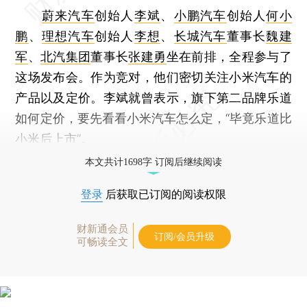
蔚来汽车
创始人
李斌
、
小鹏汽车
创始人
何小
鹏
、
理想汽车
创始人
李想
、
长城汽车
董事长
魏建
军
、
北汽集团
董事长
张建勇
坐在前排，全程参与了
这场发布会。作为竞对，他们密切关注小米汽车的
产品以及定价。李斌就曾表示，旗下第二品牌乐道
如何定价，要先看看小米汽车怎么定，“毕竟乐道比
小米后上市”。
本文共计1698字 订阅后继续阅读
登录
后获取已订阅的阅读权限
财新通会员
订阅/会员升级
可畅读全文