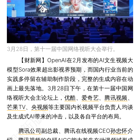
3月28日，第十一届中国网络视听大会举行。
【财新网】
OpenAI在2月发布的AI文生视频大
模型Sora效果超出影视界预期，而国内行业当前的
实践多停留在辅助制作阶段，完整的生成内容在动
画上最先落地。3月28日下午，在第十一届中国网
络视听大会主论坛上，
优酷
、
爱奇艺
、
腾讯视频
、
芒果TV
、
央视频
等主要国内长视频平台负责人均谈
及生成式AI带来的冲击，以及各自平台的布局。
腾讯公司
副总裁、腾讯在线视频CEO
孙忠怀
介