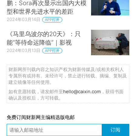
鹏：Sora再次显示出国内大模
型和世界先进水平的差距
2024年03月14日
APP打开
《马里乌波尔的20天》：只
能“等待命运降临”｜影视
2024年03月13日
APP打开
财新网所刊载内容之知识产权为财新传媒及/或相关权利人
专属所有或持有。未经许可，禁止进行转载、摘编、复制及
建立镜像等任何使用。
如有意愿转载，请发邮件至
hello@caixin.com
，获得书面
确认及授权后，方可转载。
免费订阅财新网主编精选版电邮
订阅