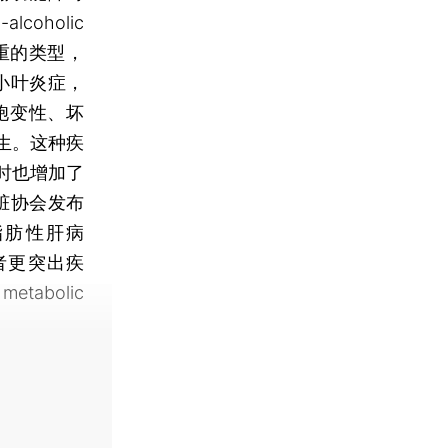
oholic
为严重的类型，
小叶炎症，
胞变性、坏
生。这种疾
时也增加了
脏协会发布
脂肪性肝病
e）。后者更突出疾
bolic