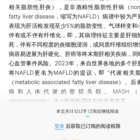
相关脂肪性肝炎），是非酒精性脂肪性肝病（non-alc
fatty liver disease，缩写为NAFLD）病谱中较
表现为肝活检发现至少5%的脂肪变性、气球样变和
伴有或不伴有纤维化，即，其病理特征主要是肝细
死，伴有不同程度的炎细胞浸润，或间质纤维组织增
病容易进展为肝硬化、肝癌等终末期肝相关疾病，同
心血管事件风险。2023年，来自世界各地的多个肝
将NAFLD更名为MAFLD的提议，即 “代谢相关
（metabolic associated fatty liver diseas
病和人体代谢的密切关联。MASH（meta
steatohepatitis）这一疾病称谓也与此改变有关。
本文共计3212字 订阅后继续阅读
登录
后获取已订阅的阅读权限