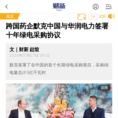
能源
试听
T中
跨国药企默克中国与华润电力签署
十年绿电采购协议
文｜财新 赵煊
2024年01月27日 08:52
默克签署了在中国的首个长期绿电采购项目，采购绿
电量总计3亿千瓦时
原图