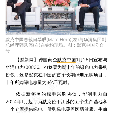
默克中国总裁何慕麒(Marc Horn)(左)与华润集团副
总经理韩跃伟(右)在签约现场。图：默克中国公众
号
【财新网】
跨国药企
默克中国
1月25日宣布与
华润电力
(
00836.HK
)签署为期十年的绿色电力采购
协议，这是默克在中国的首个长期绿电采购项目，
十年所购绿电总量为3亿千瓦时。
依据新签署的绿电采购协议，华润电力自
2024年1月起，为默克位于江苏的五个生产基地和
一个仓库提供绿电，所购绿电覆盖医药健康、生命