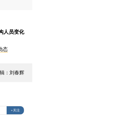
构人员变化
动态
编辑：刘春辉
+关注