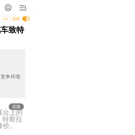
试听
T中
汽车致特
场竞争环境
原图
展台上的
日，特斯拉
型降价。