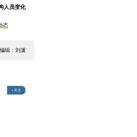
构人员变化
动态
面编辑：刘潇
局
+关注