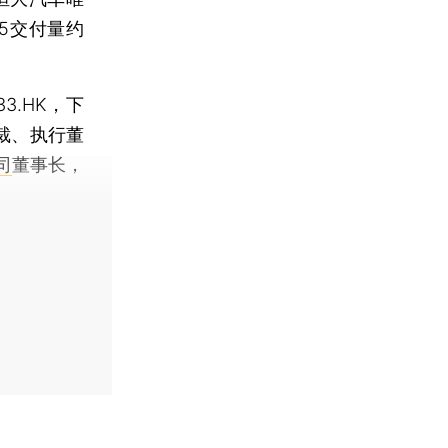
5交付量约
33.HK，下
裁、执行董
司
董事长，