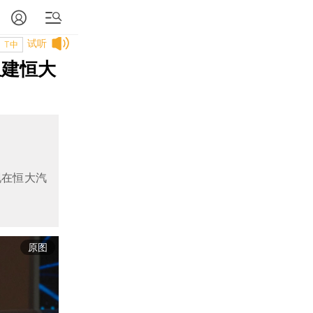
试听
T中
组建恒大
现在恒大汽
原图