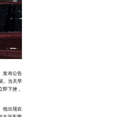
）发布公告
留。当天早
立即下挫，
。他出现在
恒大汽车唯