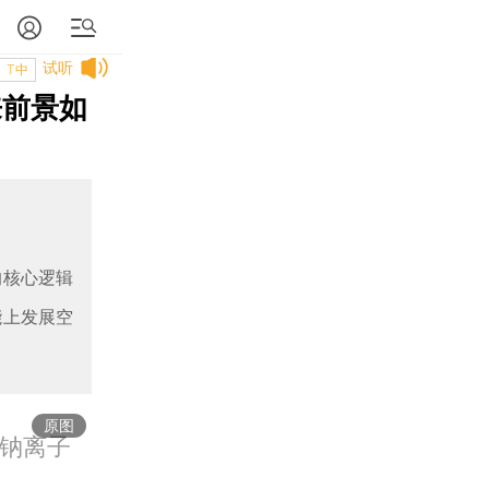
试听
T中
来前景如
的核心逻辑
能上发展空
原图
能钠离子