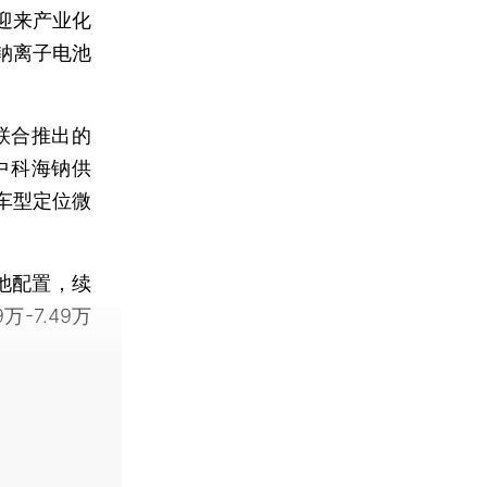
迎来产业化
钠离子电池
联合推出的
中科海钠供
车型定位微
池配置，续
-7.49万