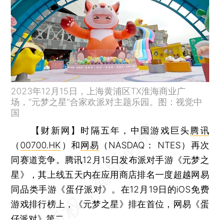
2023年12月15日，上海黄浦区TX淮海商业广
场，“元梦之星”合家欢派对主题乐园。图：视觉中
国
【财新网】
时隔五年，中国游戏巨头
腾讯
（
00700.HK
）和
网易
（NASDAQ： NTES）再次
同赛道竞争。腾讯12月15日发布派对手游《元梦之
星》，其上线五天内在应用商店排名一度超越网易
同品类手游《蛋仔派对》。在12月19日的iOS免费
游戏排行榜上，《元梦之星》排在首位，网易《蛋
仔派对》第二。