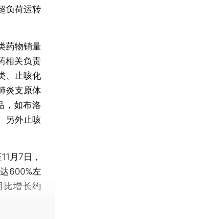
超负荷运转
类药物销量
药相关负责
类、止咳化
肺炎支原体
品，如布洛
。另外止咳
。
11月7日，
600%左
同比增长约