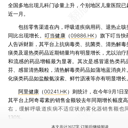
全国多地出现儿科门诊量上升，个别地区儿童医院已
近一月。
包括零售渠道在内，呼吸道疾病用药、退热止咳
同比出现增长。
叮当健康
（
09886.HK
）旗下叮当快
人告诉财新，其平台上抗病毒类、抗菌类、清热解毒
痰类及退热类药品近期销量均有明显增长，尤以治疗
和流感的药品增幅最为显著。其次是感冒退热类药
芬、感冒清热颗粒，清热解毒类药品如蒲地蓝消炎片
化痰类药品如盐酸氨溴索、鲜竹沥液等亦有明显增长
阿里健康
（
00241.HK
）则统计，在今年9月1日至
其平台上阿奇霉素的销售金额较去年同期增长幅度高达
右，缓解呼吸道疾病不适症状的雾化器销售额也
130%。
本文共计2657字 订阅后继续阅读