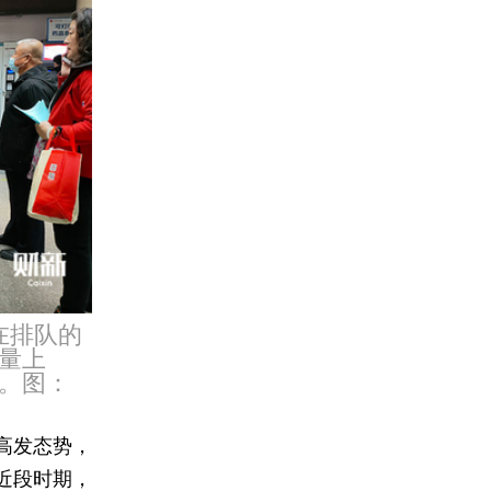
在排队的
量上
。图：
高发态势，
近段时期，