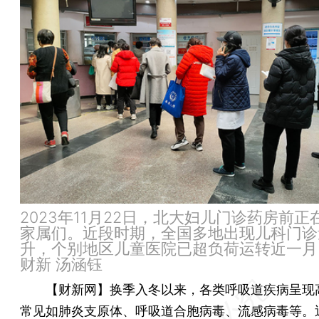
2023年11月22日，北大妇儿门诊药房前正
家属们。近段时期，全国多地出现儿科门诊
升，个别地区儿童医院已超负荷运转近一月
财新 汤涵钰
【财新网】
换季入冬以来，各类呼吸道疾病呈现
常见如肺炎支原体、呼吸道合胞病毒、流感病毒等。