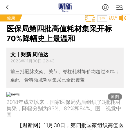
健康
试听
T中
医保局第四批高值耗材集采开标
70%降幅史上最温和
文丨财新 周信达
2023年11月30日 22:43
前三批冠脉支架、关节、脊柱耗材降价均超过80%；
至此，骨科领域耗材集采已全部覆盖
原图
2018年成立以来，国家医保局先后组织了3批耗材
集采，降幅分别为93%、82%和84%。图：视觉中
国
【财新网】
11月30日，第四批国家组织高值医