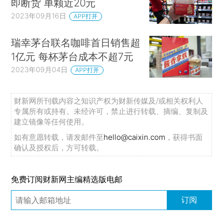
即断货 单颗近20元
2023年09月16日
APP打开
瑞幸茅台联名咖啡首日销售超
1亿元 每杯茅台成本不超7元
2023年09月04日
APP打开
财新网所刊载内容之知识产权为财新传媒及/或相关权利人
专属所有或持有。未经许可，禁止进行转载、摘编、复制及
建立镜像等任何使用。
如有意愿转载，请发邮件至
hello@caixin.com
，获得书面
确认及授权后，方可转载。
免费订阅财新网主编精选版电邮
订阅