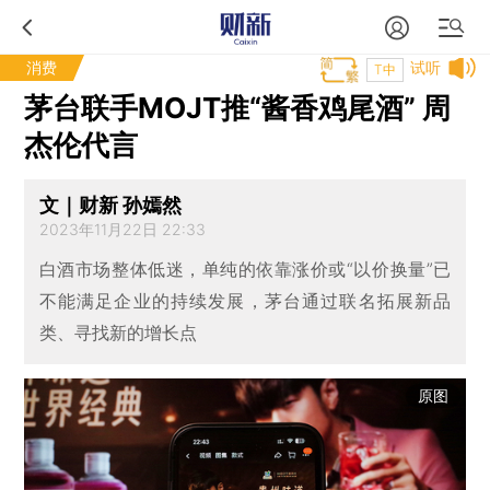
消费
试听
T中
茅台联手MOJT推“酱香鸡尾酒” 周
杰伦代言
文｜财新 孙嫣然
2023年11月22日 22:33
白酒市场整体低迷，单纯的依靠涨价或“以价换量”已
不能满足企业的持续发展，茅台通过联名拓展新品
类、寻找新的增长点
原图