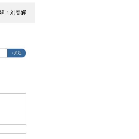
编辑：刘春辉
+关注