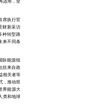
再适用，全
首席执行官
）接受财新采访
多种转型路
未来不同条
国际能源组
包括来自政
益相关者等
式，推动世
世界能源大
人类和地球