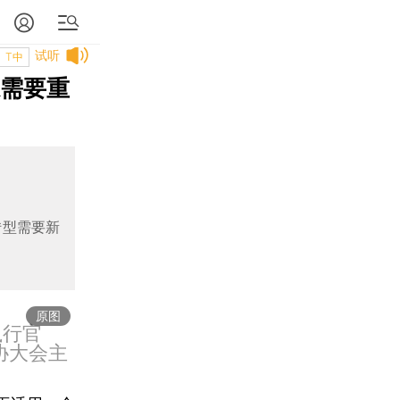
试听
T中
系需要重
转型需要新
原图
执行官
协大会主