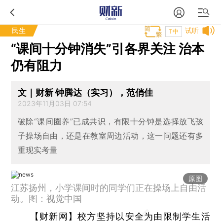
民生
试听
T中
“课间十分钟消失”引各界关注 治本
仍有阻力
文｜财新 钟腾达（实习），范俏佳
2023年11月03日 07:54
破除“课间圈养”已成共识，有限十分钟是选择放飞孩
子操场自由，还是在教室周边活动，这一问题还有多
重现实考量
原图
江苏扬州，小学课间时的同学们正在操场上自由活
动。图：视觉中国
【财新网】
校方坚持以安全为由限制学生活