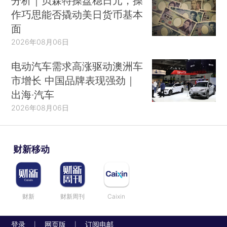
分析｜贝森特操盘稳日元，操
作巧思能否撬动美日货币基本
面
2026年08月06日
电动汽车需求高涨驱动澳洲车
市增长 中国品牌表现强劲｜
出海·汽车
2026年08月06日
财新移动
财新
财新周刊
Caixin
登录
网页版
订阅电邮
|
|