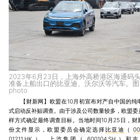
2023年6月23日，上海外高桥港区海通码
准备上船出口的比亚迪、沃尔沃等汽车。图：
photo
【财新网】
欧盟在10月初宣布对产自中国的纯
式启动反补贴调查。由于涉及公司数量较多，欧盟委
样方式确定最终调查目标。当地时间10月25日，财
份文件显示，欧盟委员会确定选择
比亚迪
（
00
01211.HK
）、
上汽集团
（
600104.SH
）和吉