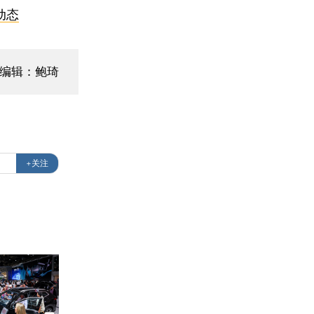
动态
面编辑：鲍琦
+关注