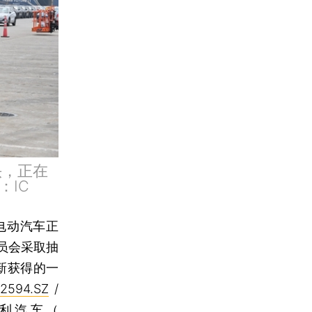
头，正在
IC
电动汽车正
员会采取抽
新获得的一
2594.SZ
/
利汽车（