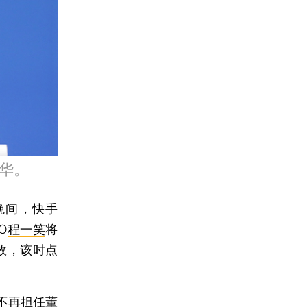
华。
晚间，快手
O
程一笑
将
效，该时点
不再担任董