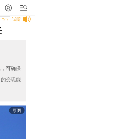
试听
T中
任
色，可确保
团的变现能
原图