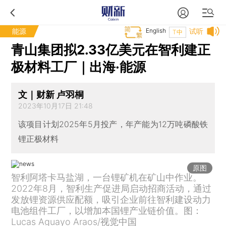
能源
English
试听
T中
青山集团拟2.33亿美元在智利建正
极材料工厂｜出海·能源
文｜财新 卢羽桐
2023年10月17日 21:48
该项目计划2025年5月投产，年产能为12万吨磷酸铁
锂正极材料
原图
智利阿塔卡马盐湖，一台锂矿机在矿山中作业。
2022年8月，智利生产促进局启动招商活动，通过
发放锂资源供应配额，吸引企业前往智利建设动力
电池组件工厂，以增加本国锂产业链价值。图：
Lucas Aguayo Araos/视觉中国