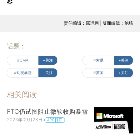
态
责任编辑：屈运栩 | 版面编辑：鲍琦
话题：
#CMA
+关注
#索尼
+关注
#动视暴雪
+关注
#英国
+关注
相关阅读
FTC仍试图阻止微软收购暴雪
2023年09月28日
APP打开