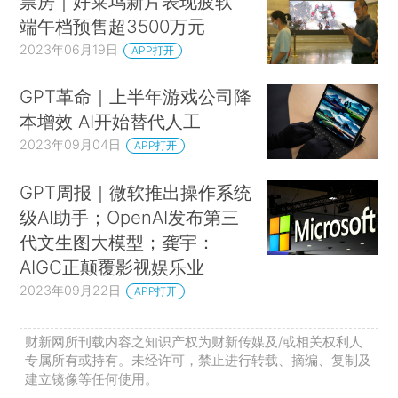
票房｜好莱坞新片表现疲软
端午档预售超3500万元
2023年06月19日
APP打开
GPT革命｜上半年游戏公司降
本增效 AI开始替代人工
2023年09月04日
APP打开
GPT周报｜微软推出操作系统
级AI助手；OpenAI发布第三
代文生图大模型；龚宇：
AIGC正颠覆影视娱乐业
2023年09月22日
APP打开
财新网所刊载内容之知识产权为财新传媒及/或相关权利人
专属所有或持有。未经许可，禁止进行转载、摘编、复制及
建立镜像等任何使用。