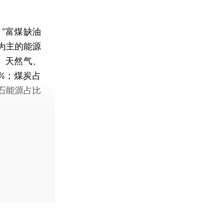
“富煤缺油
为主的能源
、天然气、
5%；煤炭占
化石能源占比