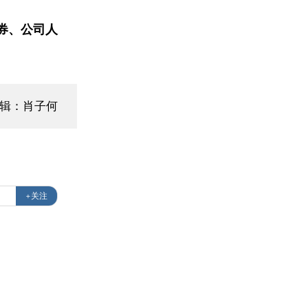
券、公司人
编辑：肖子何
+关注