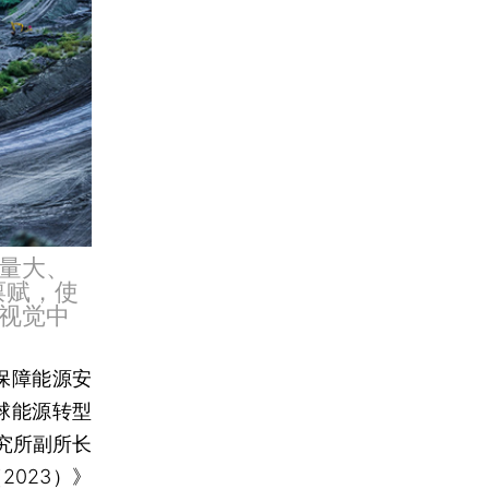
量大、
禀赋，使
视觉中
保障能源安
全球能源转型
究所副所长
023）》