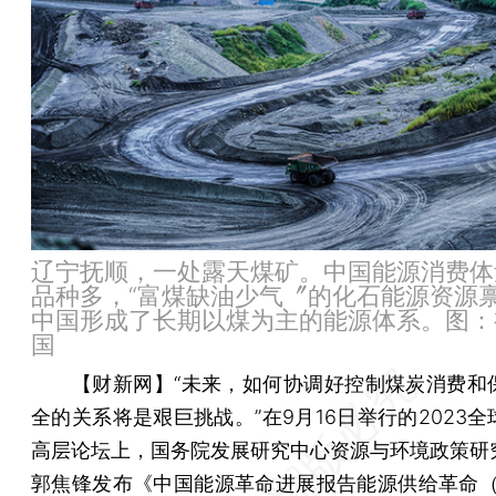
辽宁抚顺，一处露天煤矿。中国能源消费体
品种多，“富煤缺油少气〞的化石能源资源
中国形成了长期以煤为主的能源体系。图：
国
【财新网】
“未来，如何协调好控制煤炭消费和
全的关系将是艰巨挑战。”在9月16日举行的2023
高层论坛上，国务院发展研究中心资源与环境政策研
郭焦锋发布《中国能源革命进展报告能源供给革命（2