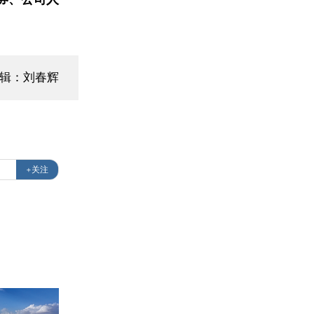
编辑：刘春辉
+关注