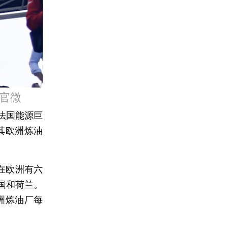
官微
法国能源巨
为其欧洲炼油
在欧洲有六
国和荷兰。
洲炼油厂每