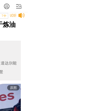
试听
T中
于炼油
是道达尔能
景
原图