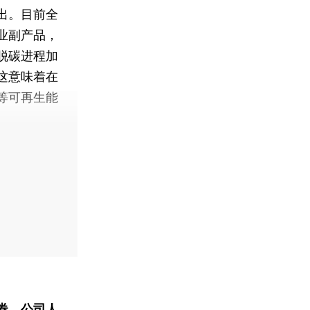
出。目前全
业副产品，
脱碳进程加
这意味着在
等可再生能
券、公司人