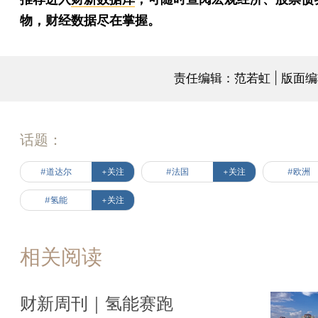
物，财经数据尽在掌握。
责任编辑：范若虹 | 版面
话题：
#道达尔
+关注
#法国
+关注
#欧洲
#氢能
+关注
相关阅读
财新周刊｜氢能赛跑