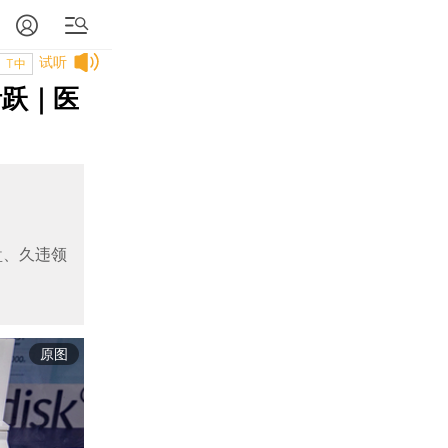
试听
T中
活跃｜医
盘、久违领
原图