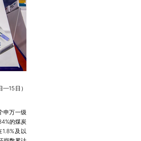
日—15日）
1个申万一级
4%的煤炭
.8%及以
证指数
累计