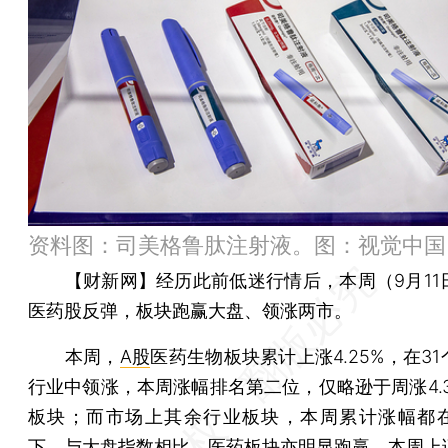
资料图：司美格鲁肽注射液。图：视觉中国
【财新网】
经历此前低迷行情后，本周（9月11
医药股反弹，板块跑赢大盘、领涨两市。
本周，
A股
医药生物板块累计上涨4.25%，在3
行业中领涨，本周涨幅排名第二位，仅略逊于周涨4.3
板块；而市场上其余行业板块，本周累计涨幅都在1
下。与大盘指数相比，医药板块亦明显跑赢。本周
上