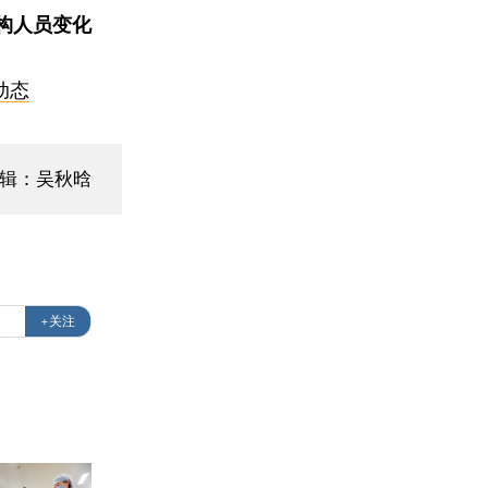
构人员变化
动态
编辑：吴秋晗
+关注