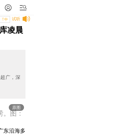
试听
T中
水库凌晨
围超广，深
原图
涝。图：
广东沿海多