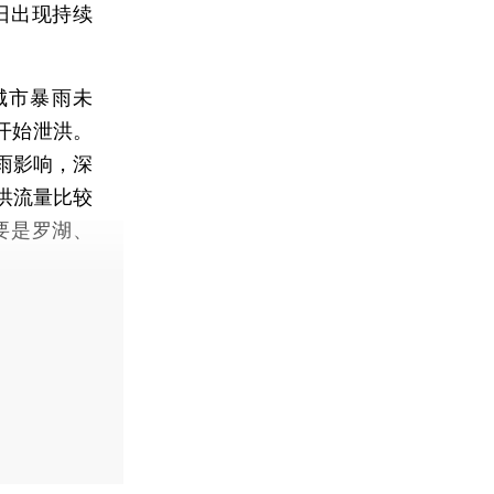
日出现持续
城市暴雨未
开始泄洪。
雨影响，深
洪流量比较
要是罗湖、
。