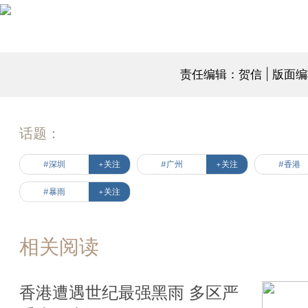
责任编辑：贺信 | 版面
话题：
#深圳
+关注
#广州
+关注
#香港
#暴雨
+关注
相关阅读
香港遭遇世纪最强黑雨 多区严