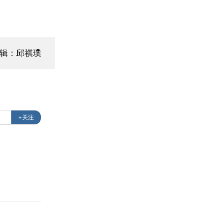
编辑：邱祺璞
+关注