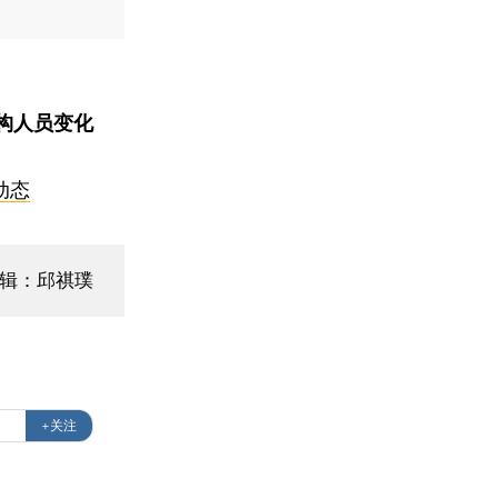
构人员变化
动态
编辑：邱祺璞
局
+关注