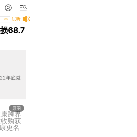
试听
T中
68.7
022年底减
原图
健康跨界
过收购获
康更名