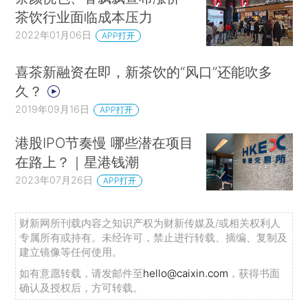
茶饮行业面临成本压力
2022年01月06日
APP打开
喜茶新融资在即，新茶饮的“风口”还能吹多
久？
2019年09月16日
APP打开
港股IPO节奏慢 哪些潜在项目
在路上？｜星港钱潮
2023年07月26日
APP打开
财新网所刊载内容之知识产权为财新传媒及/或相关权利人
专属所有或持有。未经许可，禁止进行转载、摘编、复制及
建立镜像等任何使用。
如有意愿转载，请发邮件至
hello@caixin.com
，获得书面
确认及授权后，方可转载。