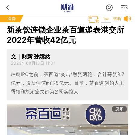
消费
试听
T中
新茶饮连锁企业茶百道递表港交所
2022年营收42亿元
文｜财新 孙嫣然
2023年08月16日 11:01
冲刺IPO之前，茶百道“突击”融资两轮，合计募资9.7
亿元，投后估值约175亿元。目前，茶百道创始人王
霄锟和刘洧宏夫妇为公司实控人
原图