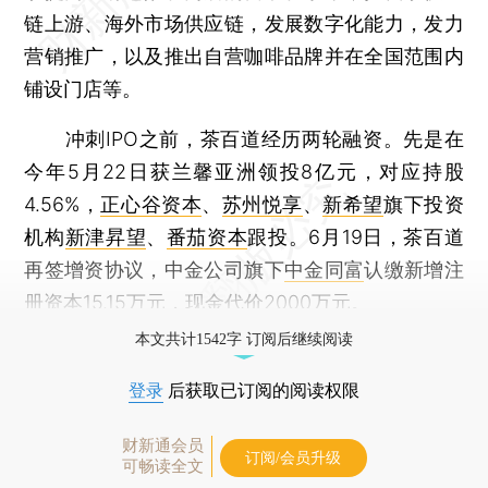
链上游、海外市场供应链，发展数字化能力，发力
营销推广，以及推出自营咖啡品牌并在全国范围内
铺设门店等。
冲刺IPO之前，茶百道经历两轮融资。先是在
今年5月22日获兰馨亚洲领投8亿元，对应持股
4.56%，
正心谷资本
、
苏州悦享
、
新希望
旗下投资
机构
新津昇望
、
番茄资本
跟投。6月19日，茶百道
再签增资协议，中金公司旗下
中金同富
认缴新增注
册资本15.15万元，现金代价2000万元。
本文共计1542字 订阅后继续阅读
登录
后获取已订阅的阅读权限
财新通会员
订阅/会员升级
可畅读全文