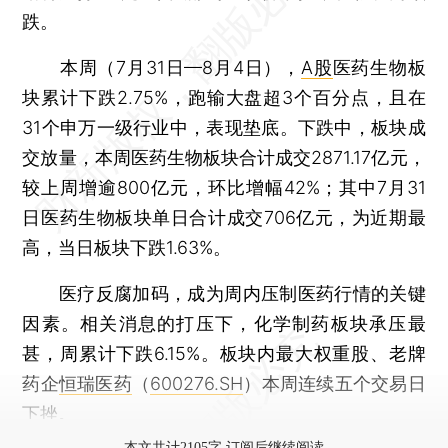
跌。
本周（7月31日—8月4日），
A股
医药生物板
块累计下跌2.75%，跑输大盘超3个百分点，且在
31个申万一级行业中，表现垫底。下跌中，板块成
交放量，本周医药生物板块合计成交2871.17亿元，
较上周增逾800亿元，环比增幅42%；其中7月31
日医药生物板块单日合计成交706亿元，为近期最
高，当日板块下跌1.63%。
医疗反腐加码，成为周内压制医药行情的关键
因素。相关消息的打压下，化学制药板块承压最
甚，周累计下跌6.15%。板块内最大权重股、老牌
药企
恒瑞医药
（
600276.SH
）本周连续五个交易日
下挫。
本文共计2105字 订阅后继续阅读