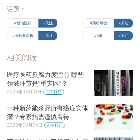
话题：
#恒瑞医药
+关注
#药明康德
+关注
#医药股周报
+关注
#A股
+关注
相关阅读
医疗医药反腐力度空前 哪些
领域环节是“重灾区”？
2023年08月01日
APP打开
一种新药能杀死所有癌症实体
瘤？专家指需谨慎看待
2023年08月04日
APP打开