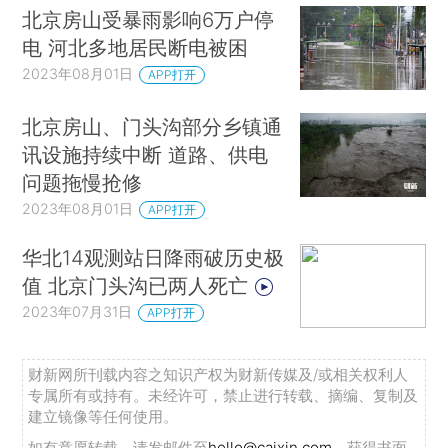
北京房山受暴雨影响6万户停
电 河北多地居民断电被困
2023年08月01日
APP打开
北京房山、门头沟部分乡镇通
讯设施持续中断 道路、供电
问题拖慢抢修
2023年08月01日
APP打开
华北14观测站日降雨破历史极
值 北京门头沟已两人死亡
2023年07月31日
APP打开
财新网所刊载内容之知识产权为财新传媒及/或相关权利人
专属所有或持有。未经许可，禁止进行转载、摘编、复制及
建立镜像等任何使用。
如有意愿转载，请发邮件至
hello@caixin.com
，获得书面