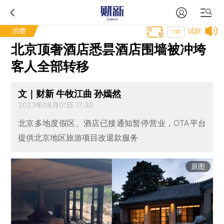
消费
试听
T中
北京顶奢酒店悉昙酒店围墙被冲垮
客人全部转移
文｜财新 牛牧江曲 孙嫣然
2023年08月01日 17:30
北京多地度假区、酒店已接通知暂停营业，OTA平台
提供北京地区旅游项目改退款服务
原图