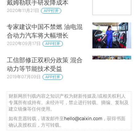
戴姆勒联手研发降成本
2020年11月21日
APP打开
专家建议中国不禁燃 油电混
合动力汽车将大幅增长
2020年09月17日
APP打开
工信部修正双积分政策 混合
动力等节能技术受益
2019年07月09日
APP打开
财新网所刊载内容之知识产权为财新传媒及/或相关权利人
专属所有或持有。未经许可，禁止进行转载、摘编、复制及
建立镜像等任何使用。
如有意愿转载，请发邮件至
hello@caixin.com
，获得书面
确认及授权后，方可转载。