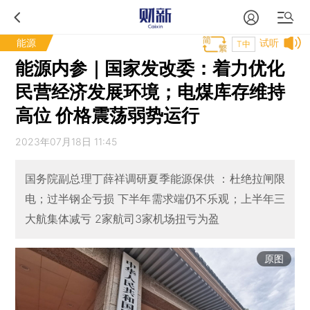
能源
试听
T中
能源内参｜国家发改委：着力优化
民营经济发展环境；电煤库存维持
高位 价格震荡弱势运行
2023年07月18日 11:45
国务院副总理丁薛祥调研夏季能源保供 ：杜绝拉闸限
电；过半钢企亏损 下半年需求端仍不乐观；上半年三
大航集体减亏 2家航司3家机场扭亏为盈
原图