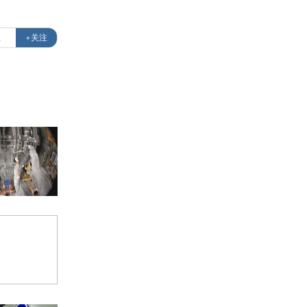
业
+关注