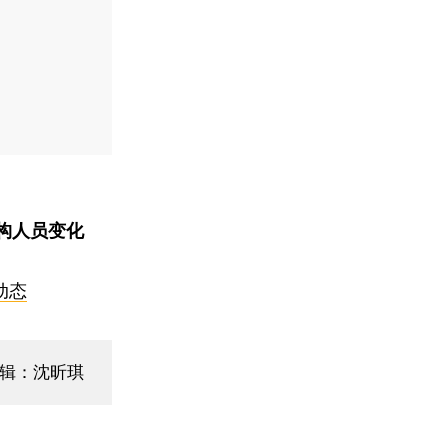
构人员变化
动态
编辑：沈昕琪