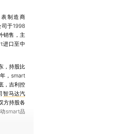
手表制造商
司于1998
外销售，主
rt进口至中
东，持股比
，smart
年底，吉利控
司
智马达汽
，双方持股各
mart品