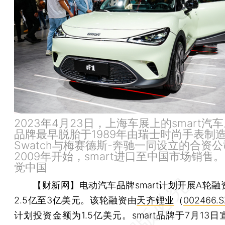
2023年4月23日，上海车展上的smart汽车。
品牌最早脱胎于1989年由瑞士时尚手表制
Swatch与梅赛德斯-奔驰一同设立的合资
2009年开始，smart进口至中国市场销售
觉中国
【财新网】
电动汽车品牌smart计划开展A轮
2.5亿至3亿美元。该轮融资由
天齐锂业
（
002466.S
计划投资金额为1.5亿美元。smart品牌于7月13