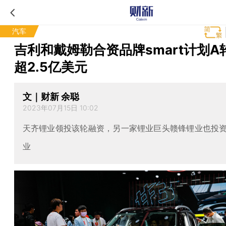
汽车
吉利和戴姆勒合资品牌smart计划A
超2.5亿美元
文｜财新 余聪
2023年07月15日 10:02
天齐锂业领投该轮融资，另一家锂业巨头赣锋锂业也投
业