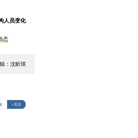
构人员变化
动态
编辑：沈昕琪
报
+关注