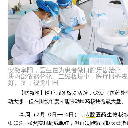
安徽阜阳，医生在为患者做口腔牙齿治疗。
块内部依然分化。二级板块中，医疗服务表
好。图：视觉中国
【财新网】
医疗服务板块活跃，CXO（医药外
动大涨，但在周线维度未能带动医药板块跑赢大盘。
本周（7月10日—14日），
A股
医药生物板
0.90%，虽然实现周线飘红，但再次跑输同期大盘指