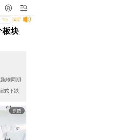
试听
T中
个板块
次跑输同期
崖式下跌
原图