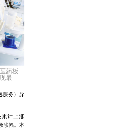
医药板
现最
包服务）异
块累计上涨
数涨幅。本