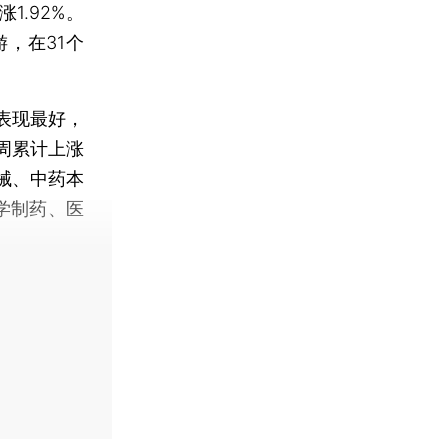
1.92%。
，在31个
表现最好，
周累计上涨
械、中药本
化学制药、医
。