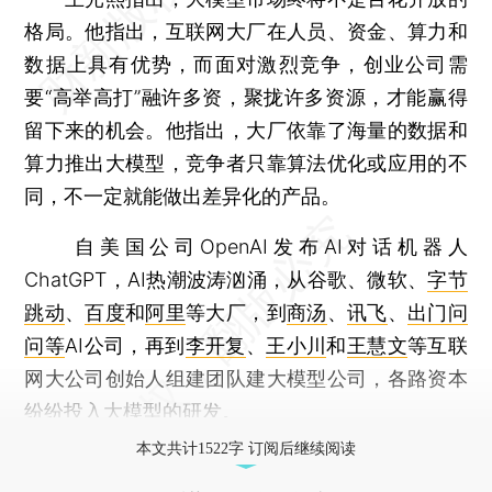
格局。他指出，互联网大厂在人员、资金、算力和
数据上具有优势，而面对激烈竞争，创业公司需
要“高举高打”融许多资，聚拢许多资源，才能赢得
留下来的机会。他指出，大厂依靠了海量的数据和
算力推出大模型，竞争者只靠算法优化或应用的不
同，不一定就能做出差异化的产品。
自美国公司OpenAI发布AI对话机器人
ChatGPT，AI热潮波涛汹涌，从谷歌、微软、
字节
跳动
、
百度
和
阿里
等大厂，到
商汤
、
讯飞
、
出门问
问等
AI公司，再到
李开复
、
王小川
和
王慧文
等互联
网大公司创始人组建团队建大模型公司，各路资本
纷纷投入大模型的研发。
本文共计1522字 订阅后继续阅读