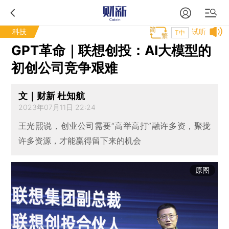
科技
试听
T中
GPT革命｜联想创投：AI大模型的
初创公司竞争艰难
文｜财新 杜知航
2023年07月11日 22:24
王光熙说，创业公司需要“高举高打”融许多资，聚拢
许多资源，才能赢得留下来的机会
原图