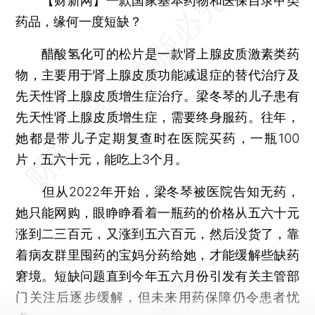
【财新网】
一款国家基本药物和医保目录甲类
药品，缘何一度短缺？
醋酸氢化可的松片是一款肾上腺皮质激素类药
物，主要用于肾上腺皮质功能减退症的替代治疗及
先天性肾上腺皮质增生症治疗。梁冬琴的儿子患有
先天性肾上腺皮质增生症，需要终身服药。往年，
她都是带儿子定期复查时在医院买药，一瓶100
片，五六十元，能吃上3个月。
但从2022年开始，梁冬琴被医院告知无药，
她只能网购，眼睁睁看着一瓶药的价格从五六十元
涨到二三百元，又涨到五六百元，然后没货了，靠
着病友群里囤药的宝妈分药给她，才能缓解些缺药
窘境。短缺问题直到今年五六月份引发有关主管部
门关注后逐步缓解，但未来用药保障仍令患者忧