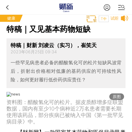
健康
试听
T中
特稿｜又见基本药物短缺
特稿｜财新 刘凌云（实习），崔笑天
2023年06月25日 09:34
一些罕见病患者必备的醋酸氢化可的松片短缺风波背
后，折射出价格相对低廉的基药供应的可持续性风
险，如何更好履行低价药供应责任？
原图
资料图：醋酸氢化可的松片。据皮质醇增多症联盟
数据，国内有至少10个病种近2万名患者需要长期
使用该药品，部分疾病已被纳入中国《第一批罕见
病目录》中。