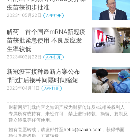
疫苗获初步批准
2023年05月22日
APP打开
解药｜首个国产mRNA新冠疫
苗获批紧急使用 不良反应发
生率较低
2023年03月22日
APP打开
新冠疫苗接种最新方案公布
“阳过”后接种间隔时间缩短
2023年04月11日
APP打开
财新网所刊载内容之知识产权为财新传媒及/或相关权利人
专属所有或持有。未经许可，禁止进行转载、摘编、复制及
建立镜像等任何使用。
如有意愿转载，请发邮件至
hello@caixin.com
，获得书面
确认及授权后，方可转载。