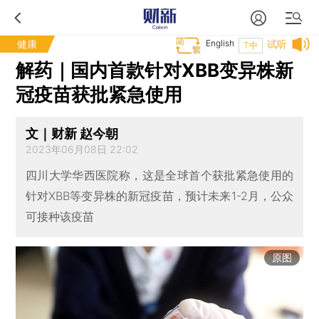
健康
English
试听
T中
解药｜国内首款针对XBB变异株新
冠疫苗获批紧急使用
文｜财新 赵今朝
2023年06月08日 22:02
四川大学华西医院称，这是全球首个获批紧急使用的
针对XBB等变异株的新冠疫苗，预计未来1-2月，公众
可接种该疫苗
原图